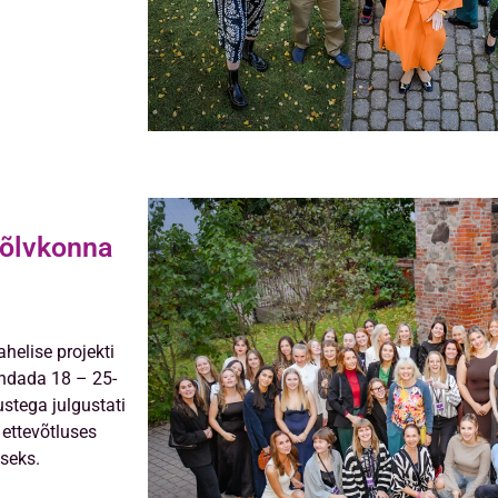
õlvkonna
helise projekti
endada 18 – 25-
ustega julgustati
 ettevõtluses
iseks.