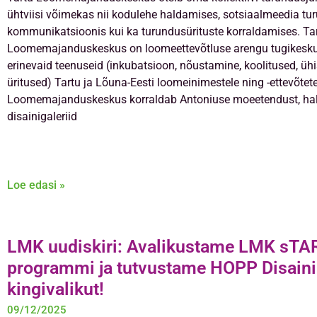
ühtviisi võimekas nii kodulehe haldamises, sotsiaalmeedia tu
kommunikatsioonis kui ka turundusürituste korraldamises. Ta
Loomemajanduskeskus on loomeettevõtluse arengu tugikesku
erinevaid teenuseid (inkubatsioon, nõustamine, koolitused, üh
üritused) Tartu ja Lõuna-Eesti loomeinimestele ning -ettevõtete
Loomemajanduskeskus korraldab Antoniuse moeetendust, h
disainigaleriid
Loe edasi »
LMK uudiskiri: Avalikustame LMK sTA
programmi ja tutvustame HOPP Disaini
kingivalikut!
09/12/2025