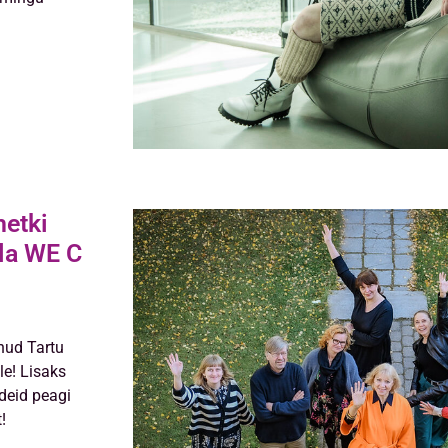
hetki
lla WE C
nud Tartu
le! Lisaks
deid peagi
!