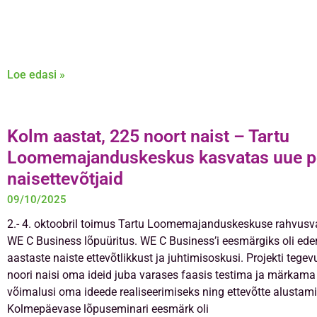
Loe edasi »
Kolm aastat, 225 noort naist – Tartu
Loomemajanduskeskus kasvatas uue p
naisettevõtjaid
09/10/2025
2.- 4. oktoobril toimus Tartu Loomemajanduskeskuse rahvusva
WE C Business lõpuüritus. WE C Business’i eesmärgiks oli ed
aastaste naiste ettevõtlikkust ja juhtimisoskusi. Projekti tegev
noori naisi oma ideid juba varases faasis testima ja märkama
võimalusi oma ideede realiseerimiseks ning ettevõtte alustam
Kolmepäevase lõpuseminari eesmärk oli