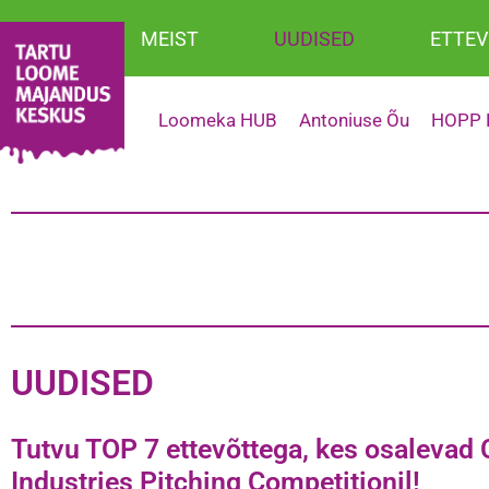
MEIST
UUDISED
ETTEV
Loomeka HUB
Antoniuse Õu
HOPP D
UUDISED
Tutvu TOP 7 ettevõttega, kes osalevad 
Industries Pitching Competitionil!