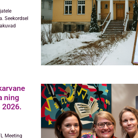
atele
a. Seekordsel
 pakuvad
karvane
a ning
 2026.
TFL Meeting