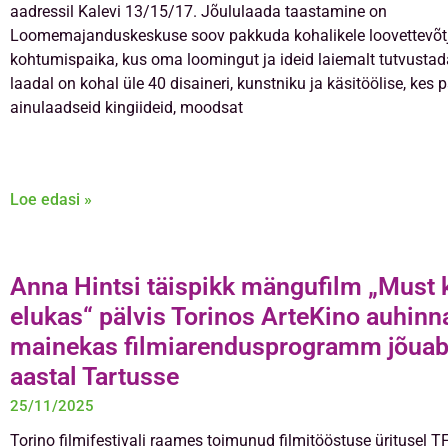
aadressil Kalevi 13/15/17. Jõululaada taastamine on
Loomemajanduskeskuse soov pakkuda kohalikele loovettevõtj
kohtumispaika, kus oma loomingut ja ideid laiemalt tutvustad
laadal on kohal üle 40 disaineri, kunstniku ja käsitöölise, kes
ainulaadseid kingiideid, moodsat
Loe edasi »
Anna Hintsi täispikk mängufilm „Must 
elukas“ pälvis Torinos ArteKino auhinn
mainekas filmiarendusprogramm jõuab
aastal Tartusse
25/11/2025
Torino filmifestivali raames toimunud filmitööstuse üritusel 