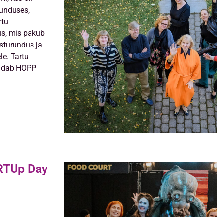
runduses,
rtu
s, mis pakub
isturundus ja
le. Tartu
aldab HOPP
RTUp Day