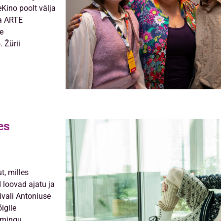
eKino poolt välja
a ARTE
le
 Žürii
es
t, milles
 loovad ajatu ja
tivali Antoniuse
igile
oomingu