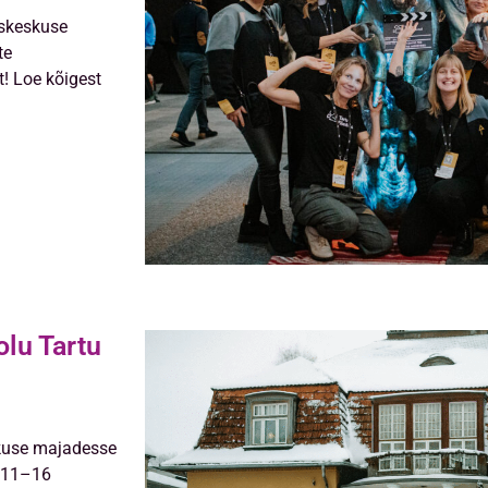
skeskuse
te
! Loe kõigest
olu Tartu
kuse majadesse
l 11–16