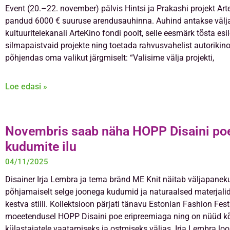
Event (20.–22. november) pälvis Hintsi ja Prakashi projekt Art
pandud 6000 € suuruse arendusauhinna. Auhind antakse välj
kultuuritelekanali ArteKino fondi poolt, selle eesmärk tõsta esi
silmapaistvaid projekte ning toetada rahvusvahelist autorikino.
põhjendas oma valikut järgmiselt: “Valisime välja projekti,
Loe edasi »
Novembris saab näha HOPP Disaini po
kudumite ilu
04/11/2025
Disainer Irja Lembra ja tema bränd ME Knit näitab väljapaneku
põhjamaiselt selge joonega kudumid ja naturaalsed materjalid
kestva stiili. Kollektsioon pärjati tänavu Estonian Fashion Fes
moeetendusel HOPP Disaini poe eripreemiaga ning on nüüd kõ
külastajatele vaatamiseks ja ostmiseks väljas. Irja Lembra l