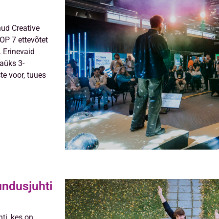
nud Creative
OP 7 ettevõtet
. Erinevaid
gaüks 3-
te voor, tuues
ndusjuhti
ti, kes on