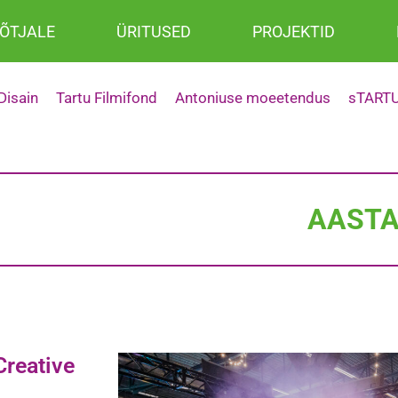
ÕTJALE
ÜRITUSED
PROJEKTID
isain
Tartu Filmifond
Antoniuse moeetendus
sTARTU
AASTA
Creative