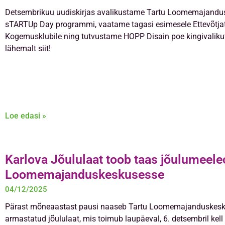
Detsembrikuu uudiskirjas avalikustame Tartu Loomemajandu
sTARTUp Day programmi, vaatame tagasi esimesele Ettevõtja
Kogemusklubile ning tutvustame HOPP Disain poe kingivalikut
lähemalt siit!
Loe edasi »
Karlova Jõululaat toob taas jõulumeele
Loomemajanduskeskusesse
04/12/2025
Pärast mõneaastast pausi naaseb Tartu Loomemajanduskes
armastatud jõululaat, mis toimub laupäeval, 6. detsembril kel