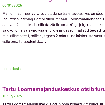
06/01/2026
Meil on hea meel välja kuulutada seitse ettevõtet, kes on jõud
Industries Pitching Competition’i finaali! Loomevaldkondade T
astuvad žürii ette, et esitleda züriile oma kõige julgemad ideed
valdkondi ja värskeid vaatenurki esindavad finalistid teevad i
minutilise pitch’i, millele järgneb 2-minutiline küsimuste-vastus
esile oma turupotentsiaali,
Loe edasi »
Tartu Loomemajanduskeskus otsib turu
10/12/2025
Tartu Loomemajanduskeskus otsib oma kollektiivi turundusjuh