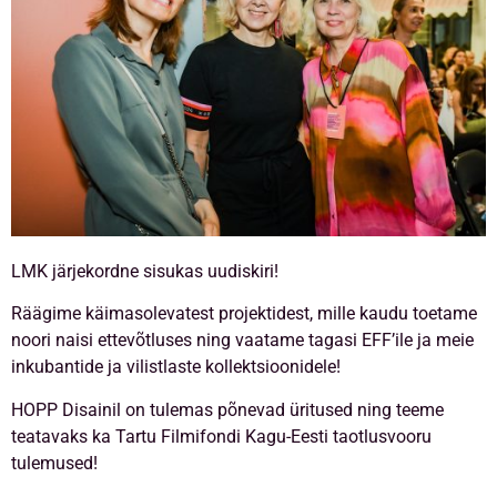
LMK järjekordne sisukas uudiskiri!
Räägime käimasolevatest projektidest, mille kaudu toetame
noori naisi ettevõtluses ning vaatame tagasi EFF’ile ja meie
inkubantide ja vilistlaste kollektsioonidele!
HOPP Disainil on tulemas põnevad üritused ning teeme
teatavaks ka Tartu Filmifondi Kagu-Eesti taotlusvooru
tulemused!