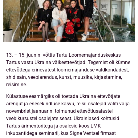
13. – 15. juunini võttis Tartu Loomemajanduskeskus
Tartus vastu Ukraina väikeettevõtjad. Tegemist oli kümne
ettevõttega erinevatest loomemajanduse valdkondadest,
sh disain, veebiarendus, kunst, muusika, kirjastamine,
reisimine.
Külastuse eesmärgiks oli toetada Ukraina ettevõtjate
arengut ja enesekindluse kasvu, reisil osalejad valiti välja
novembrist jaanuarini toimunud ettevõtlusalastel
veebikursustel osalejate seast. Ukrainlased kohtusid
Tartus ärimentoritega ja osalesid koos LMK
inkubantidega seminaril, kus Signe Ventsel firmast