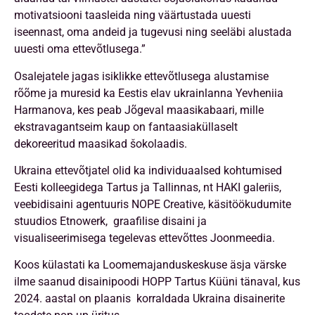
motivatsiooni taasleida ning väärtustada uuesti
iseennast, oma andeid ja tugevusi ning seeläbi alustada
uuesti oma ettevõtlusega.”
Osalejatele jagas isiklikke ettevõtlusega alustamise
rõõme ja muresid ka Eestis elav ukrainlanna Yevheniia
Harmanova, kes peab Jõgeval maasikabaari, mille
ekstravagantseim kaup on fantaasiaküllaselt
dekoreeritud maasikad šokolaadis.
Ukraina ettevõtjatel olid ka individuaalsed kohtumised
Eesti kolleegidega Tartus ja Tallinnas, nt HAKI galeriis,
veebidisaini agentuuris NOPE Creative, käsitöökudumite
stuudios Etnowerk, graafilise disaini ja
visualiseerimisega tegelevas ettevõttes Joonmeedia.
Koos külastati ka Loomemajanduskeskuse äsja värske
ilme saanud disainipoodi HOPP Tartus Küüni tänaval, kus
2024. aastal on plaanis korraldada Ukraina disainerite