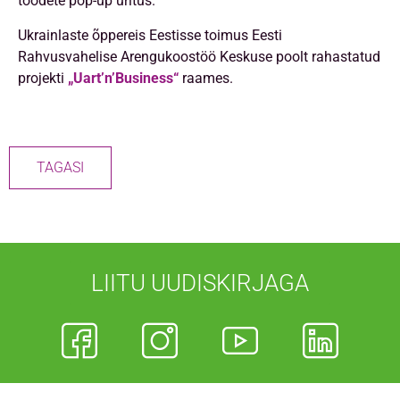
toodete pop-up üritus.
Ukrainlaste õppereis Eestisse toimus Eesti
Rahvusvahelise Arengukoostöö Keskuse poolt rahastatud
projekti
„Uart’n’Business“
raames.
TAGASI
LIITU UUDISKIRJAGA