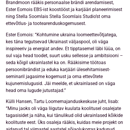
Brandmoon rääkis personaalse brändi arendamisest,
Ester Eomois EBS-ist koostööst ja karjääri planeerimisest
ning Stella Soomlais Stella Soomlais Studio’st oma
ettevõtlus- ja tootearenduskogemusest.
Ester Eomois: “Kohtumine ukraina loomeettevõtjatega,
kes täna tegutsevad Ukrainast väljaspool, oli väga
inspireeriv ja energiat andev. Et tipptasemel läbi lüüa, on
sul vaja head toodet, suurt usku sellesse ja ambitsiooni –
seda kõigil ukrainlastel ka on. Rääkisime töötoas
persoonibrändist ja eduka karjääri ülesehitamisest-
seminaril jagasime kogemust ja oma ettevõtete
kujunemislugusid. Jäi meelde, et ukrainlased on väga
head oma lugude jutustajad.”
Külli Hansen, Tartu Loomemajanduskeskuse juht, lisab:
“Minu jaoks oli väga liigutav kuulata koolitusel osalejate
tagasisidet ja näha, kui tänulikud olid ukrainlased kõikide
koolituste eest. Üks osaleja rääkis, kuidas meie projekt on
aidanud tal viimastel aastatel sõjaolukorras kadunud